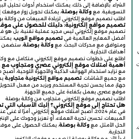
الشراء. بالإضافة إلى ذلك، يمكنك استخدام أدوات تحليل ال
التسويقية. مع
وكالة بوصلة
، يمكنك تحويل زوار موقعك إ
اطلب تصميم موقع إلكتروني لزيادة المبيعات من وكالة ب
تصميم مواقع إلكترونية: دليلك للحصول على موقع 
تصميم موقع إلكتروني ليس مجرد عملية تقنية، بل هو فن ي
أفضل المعايير العالمية في
تصميم مواقع الويب
، يمكن
ومتوافق مع محركات البحث. مع
وكالة بوصلة
، ستضمن أ
أهدافك التجارية.
اطلع على خطوات تصميم موقع إلكتروني متكامل مع وكا
أهمية امتلاك موقع إلكتروني عصري ومتجاوب مع ج
مع تزايد استخدام الهواتف الذكية والأجهزة اللوحية، أصبح 
مع جميع الشاشات.
تصميم مواقع إلكترونية متجاوبة
يض
جهاز، مما يحسن تجربة المستخدم ويزيد من معدل التحويل
موقع عصري يعمل بكفاءة على جميع الأجهزة.
اطلب تصميم موقع إلكتروني متجاوب من وكالة بوصلة
هل تحتاج إلى موقع إلكتروني؟ إليك الأسباب التي تجعل
في عام 2024، أصبح امتلاك موقع إلكتروني أمرًا لا غ
المبيعات، تحسين تجربة العملاء، أو تعزيز وجودك على الإنت
الحل الأمثل. مع
وكالة بوصلة
، يمكنك الحصول على موقع
،
التجارية.
ابدأ الآن مع وكالة بوصلة لتصميم موقعك الإلكتروني