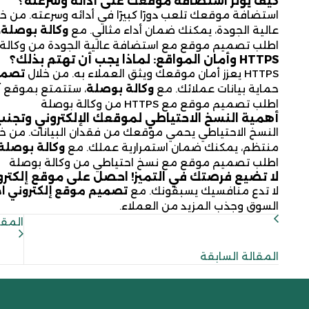
كيف يؤثر استضافة موقعك على أدائه وسرعته؟
استضافة موقعك تلعب دورًا كبيرًا في أدائه وسرعته. من خ
عالية الجودة، يمكنك ضمان أداء مثالي. مع
وكالة بوصلة
،
اطلب تصميم موقع مع استضافة عالية الجودة من وكالة
HTTPS
وأمان المواقع: لماذا يجب أن تهتم بذلك؟
HTTPS يعزز أمان موقعك ويثق العملاء به. من خلال
تصميم
حماية بيانات عملائك. مع
وكالة بوصلة
، ستتمتع بموقع آ
اطلب تصميم موقع مع HTTPS من وكالة بوصلة
أهمية النسخ الاحتياطي لموقعك الإلكتروني وتجنب 
النسخ الاحتياطي يحمي موقعك من فقدان البيانات. من خ
منتظم، يمكنك ضمان استمرارية عملك. مع
وكالة بوصلة
اطلب تصميم موقع مع نسخ احتياطي من وكالة بوصلة
لا تضيع فرصتك في التميز! احصل على موقع إلكترون
لا تدع منافسيك يسبقونك. مع
تصميم موقع إلكتروني اح
السوق وجذب المزيد من العملاء.
المقا
المقالة السابقة