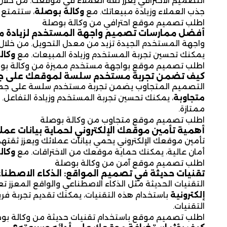
التصميم الاحترافي يعزز ثقة العملاء في موقعك. من خلا
جذب العملاء وزيادة مبيعاتك. مع
وكالة بوصلة
، ستتمتع 
اطلب تصميم موقع احترافي من وكالة بوصلة
أفضل ممارسات تصميم واجهة المستخدم لزيادة م
واجهة المستخدم الجيدة تزيد من معدل التحويل. من خلال
يمكنك تحسين تجربة المستخدم وزيادة المبيعات. مع
وكال
اطلب تصميم موقع بواجهة مستخدم مميزة من وكالة بو
كيف تضمن تجربة مستخدم سلسة لموقعك على جمي
التصميم المتجاوب يضمن تجربة مستخدم سلسة على جميع
متجاوبة
، يمكنك تحسين تجربة المستخدم وزيادة التفاعل.
ممتازة.
اطلب تصميم موقع متجاوب من وكالة بوصلة
أهمية تأمين موقعك الإلكتروني لحماية بيانات عمل
تأمين موقعك الإلكتروني يحمي بيانات عملائك ويعزز ثقته
أمان عالية، يمكنك حماية موقعك من الاختراقات. مع
وكال
اطلب تصميم موقع آمن من وكالة بوصلة
تقنيات حديثة في تصميم المواقع: الذكاء الاصطناع
التقنيات الحديثة مثل الذكاء الاصطناعي والواقع المعزز ت
إلكترونية
باستخدام هذه التقنيات، يمكنك تقديم تجربة فري
التقنيات.
اطلب تصميم موقع باستخدام تقنيات حديثة من وكالة بو